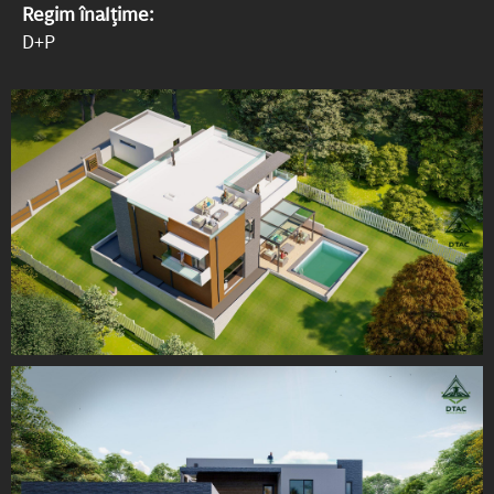
Regim înalțime:
D+P