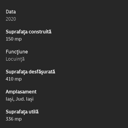
Data
2020
Suprafața construită
150 mp
Funcțiune
Locuință
Suprafața desfășurată
410 mp
Amplasament
Iași, Jud. Iași
Suprafața utilă
336 mp