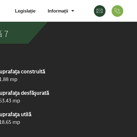
Legislație
Informații
ă 7
uprafața construită
1.88 mp
uprafața desfășurată
63.43 mp
uprafața utilă
18.65 mp