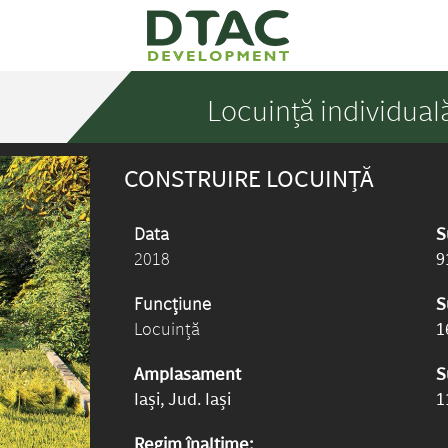
Locuință individual
CONSTRUIRE LOCUINȚĂ
Data
S
2018
9
Funcțiune
S
Locuință
1
Amplasament
S
Iași, Jud. Iași
1
Regim înalțime: