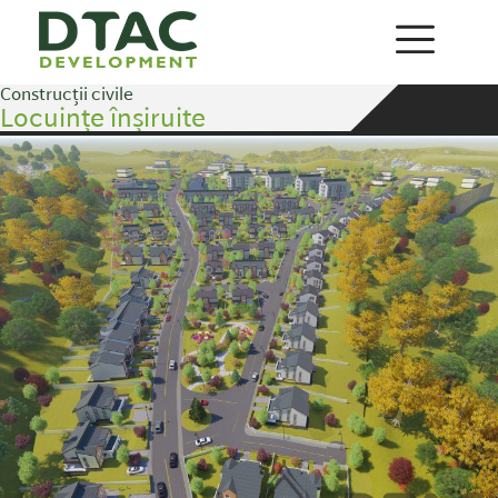
Construcții civile
Locuințe înșiruite