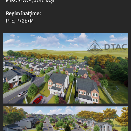
MIROSLAVA, JUD. IAȘI
Regim înalțime:
P+E, P+2E+M