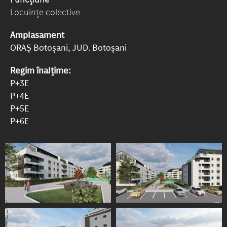
Locuințe colective
Amplasament
ORAȘ Botoșani, JUD. Botoșani
Regim înalțime:
P+3E
P+4E
P+5E
P+6E