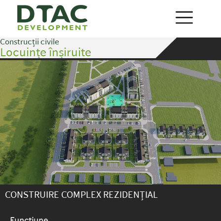
Construcții civile
Locuințe înșiruite
CONSTRUIRE COMPLEX REZIDENȚIAL
Funcțiune