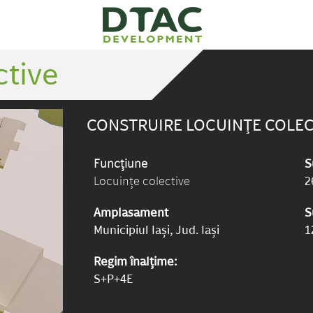
ctive
CONSTRUIRE LOCUINȚE COLEC
Funcțiune
S
Locuințe colective
2
Amplasament
S
Municipiul Iași, Jud. Iași
1
Regim înalțime:
S+P+4E