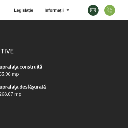
Legislație
Informații
TIVE
uprafața construită
63.96 mp
uprafața desfășurată
268.07 mp