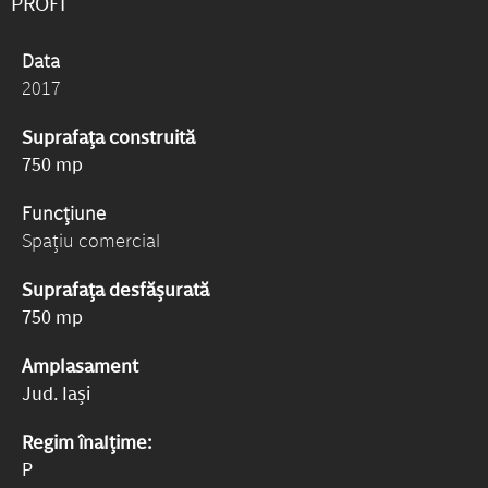
PROFI
Data
2017
Suprafața construită
750 mp
Funcțiune
Spațiu comercial
Suprafața desfășurată
750 mp
Amplasament
Jud. Iași
Regim înalțime:
P