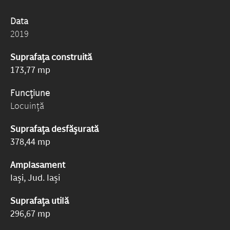
Data
2019
Suprafața construită
173,77 mp
Funcțiune
Locuință
Suprafața desfășurată
378,44 mp
Amplasament
Iași, Jud. Iași
Suprafața utilă
296,67 mp