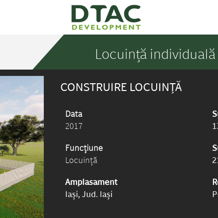
Locuință individuală
CONSTRUIRE LOCUINȚĂ
Data
S
2017
1
Funcțiune
S
Locuință
2
Amplasament
R
Iași, Jud. Iași
P