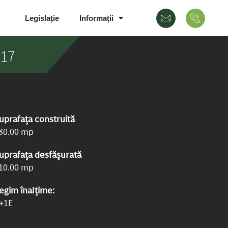
Legislație
Informații
 17
uprafața construită
30.00 mp
uprafața desfășurată
10.00 mp
egim înalțime:
+1E