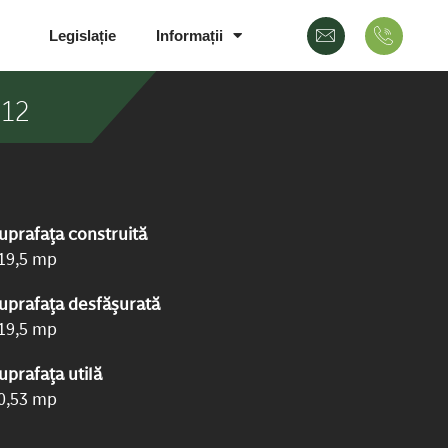
Legislație
Informații
 12
uprafața construită
19,5 mp
uprafața desfășurată
19,5 mp
uprafața utilă
0,53 mp