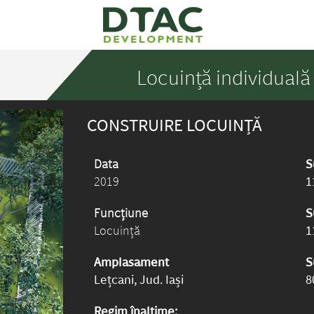
Locuință individuală
CONSTRUIRE LOCUINȚĂ
Data
S
2019
1
Funcțiune
S
Locuință
1
Amplasament
S
Lețcani, Jud. Iași
8
Regim înalțime: