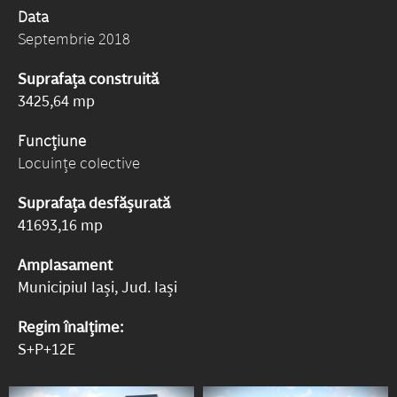
Data
Septembrie 2018
Suprafața construită
3425,64 mp
Funcțiune
Locuințe colective
Suprafața desfășurată
41693,16 mp
Amplasament
Municipiul Iași, Jud. Iași
Regim înalțime:
S+P+12E