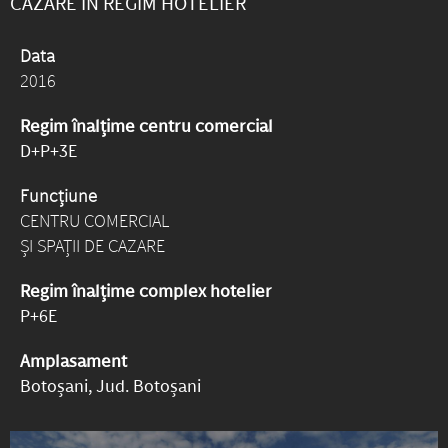
CAZARE ÎN REGIM HOTELIER
Data
2016
Regim înalțime centru comercial
D+P+3E
Funcțiune
CENTRU COMERCIAL
ȘI SPAȚII DE CAZARE
Regim înalțime complex hotelier
P+6E
Amplasament
Botoșani, Jud. Botoșani