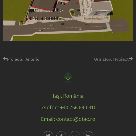
Proiectul Anterior
Următorul Proiect
Iași, România
Telefon: +40 756 840 810
Email: contact@dtac.ro